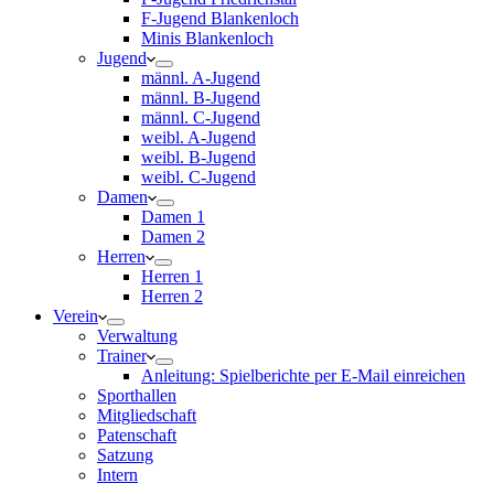
F-Jugend Blankenloch
Minis Blankenloch
Jugend
männl. A-Jugend
männl. B-Jugend
männl. C-Jugend
weibl. A-Jugend
weibl. B-Jugend
weibl. C-Jugend
Damen
Damen 1
Damen 2
Herren
Herren 1
Herren 2
Verein
Verwaltung
Trainer
Anleitung: Spielberichte per E-Mail einreichen
Sporthallen
Mitgliedschaft
Patenschaft
Satzung
Intern