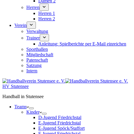
Damen 2
Herren
Herren 1
Herren 2
Verein
Verwaltung
Trainer
Anleitung: Spielberichte per E-Mail einreichen
Sporthallen
Mitgliedschaft
Patenschaft
Satzung
Intern
HV Stutensee
Handball in Stutensee
Teams
Kinder
D-Jugend Friedrichstal
E-Jugend Friedrichstal
E-Jugend Spöck/Staffort
F-Jugend Friedrichstal